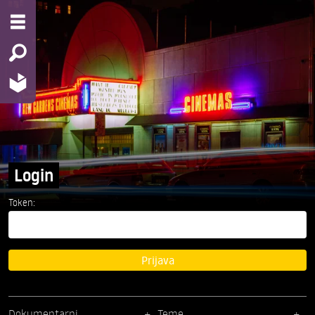
Login
Token:
Prijava
Dokumentarni
Teme