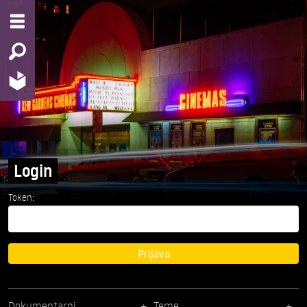
Login
Token:
Prijava
Dokumentarni
Teme