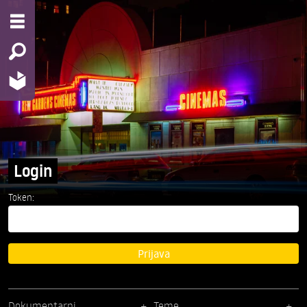
Login
Token:
Prijava
Dokumentarni
Teme