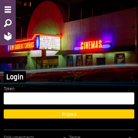
Login
Token:
Prijava
Dokumentarni
Teme