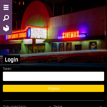
Login
Token:
Prijava
Dokumentarni
Teme