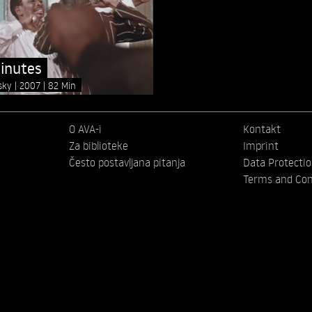
inutes
nsky
2007
82 Min
O AVA-i
Kontakt
Za biblioteke
Imprint
Često postavljana pitanja
Data Protecti
Terms and Con