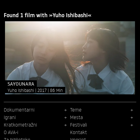
Found 1 film with »Yuho Ishibashi«
SAYOUNARA
Yuho Ishibashi
2017
86 Min
Dokumentarni
Teme
Igrani
Mesta
Kratkometražni
Festivali
O AVA-i
Kontakt
Za biblioteke
Imprint