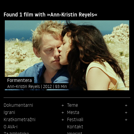
Found 1 film with »Ann-Kristin Reyels«
Formentera
Ann-Kristin Reyels
2012
93 Min
Dokumentarni
Teme
Igrani
Mesta
Kratkometražni
Festivali
O AVA-i
Kontakt
Za biblioteke
Imprint